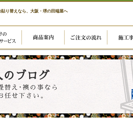
の貼り替えなら、
大阪・堺の田端屋へ
人のブログ
畳替え･襖の事なら
お任せ下さい。