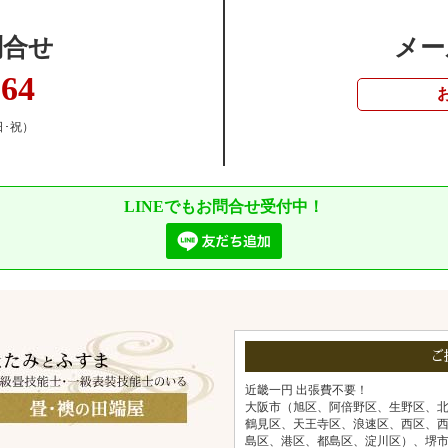
問合せ
メー
364
日･祝）
LINEでもお問合せ受付中！
ご
近畿一円 出張費不要！
大阪市（旭区、阿倍野区、生野区、
鶴見区、天王寺区、浪速区、西区、
島区、港区、都島区、淀川区）、堺