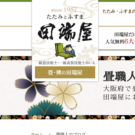
たたみ・ふすま
畳職
大阪府で
田端屋に
ホーム
＞ 畳職人のブログ