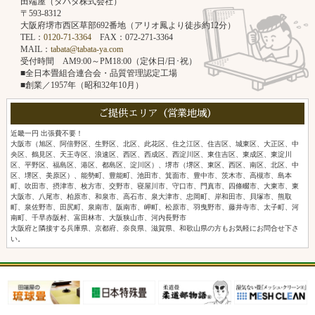
田端屋（タバタ株式会社）
〒593-8312
大阪府堺市西区草部692番地（アリオ鳳より徒歩約12分）
TEL：
0120-71-3364
FAX：072-271-3364
MAIL：
tabata@tabata-ya.com
受付時間 AM9:00～PM18:00（定休日/日･祝）
■全日本畳組合連合会・品質管理認定工場
■創業／1957年（昭和32年10月）
ご提供エリア（営業地域）
近畿一円 出張費不要！
大阪市（旭区、阿倍野区、生野区、北区、此花区、住之江区、住吉区、城東区、大正区、中
央区、鶴見区、天王寺区、浪速区、西区、西成区、西淀川区、東住吉区、東成区、東淀川
区、平野区、福島区、港区、都島区、淀川区）、堺市（堺区、東区、西区、南区、北区、中
区、堺区、美原区）、能勢町、豊能町、池田市、箕面市、豊中市、茨木市、高槻市、島本
町、吹田市、摂津市、枚方市、交野市、寝屋川市、守口市、門真市、四條畷市、大東市、東
大阪市、八尾市、柏原市、和泉市、高石市、泉大津市、忠岡町、岸和田市、貝塚市、熊取
町、泉佐野市、田尻町、泉南市、阪南市、岬町、松原市、羽曳野市、藤井寺市、太子町、河
南町、千早赤阪村、富田林市、大阪狭山市、河内長野市
大阪府と隣接する兵庫県、京都府、奈良県、滋賀県、和歌山県の方もお気軽にお問合せ下さ
い。