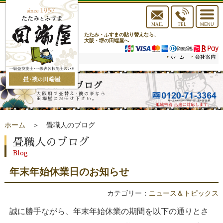
toggle
navigat
MAIL
TEL
MENU
たたみ・ふすまの貼り替えなら、
大阪・堺の田端屋へ
畳職人のブログ
大阪府で畳替え･襖の事なら
田端屋にお任せ下さい。
ホーム
＞ 畳職人のブログ
畳職人のブログ
Blog
年末年始休業日のお知らせ
カテゴリー：
ニュース＆トピックス
誠に勝手ながら、年末年始休業の期間を以下の通りとさ