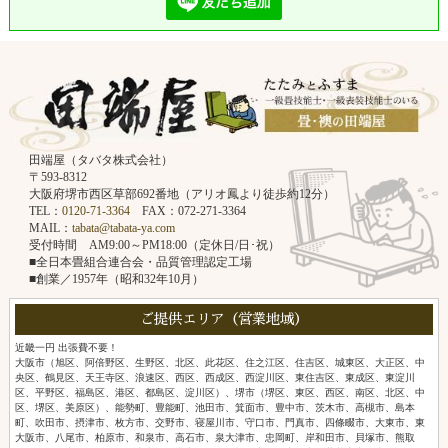
田端屋（タバタ株式会社）
〒593-8312
大阪府堺市西区草部692番地（アリオ鳳より徒歩約12分）
TEL：
0120-71-3364
FAX：072-271-3364
MAIL：
tabata@tabata-ya.com
受付時間 AM9:00～PM18:00（定休日/日･祝）
■全日本畳組合連合会・品質管理認定工場
■創業／1957年（昭和32年10月）
ご提供エリア（営業地域）
近畿一円 出張費不要！
大阪市（旭区、阿倍野区、生野区、北区、此花区、住之江区、住吉区、城東区、大正区、中
央区、鶴見区、天王寺区、浪速区、西区、西成区、西淀川区、東住吉区、東成区、東淀川
区、平野区、福島区、港区、都島区、淀川区）、堺市（堺区、東区、西区、南区、北区、中
区、堺区、美原区）、能勢町、豊能町、池田市、箕面市、豊中市、茨木市、高槻市、島本
町、吹田市、摂津市、枚方市、交野市、寝屋川市、守口市、門真市、四條畷市、大東市、東
大阪市、八尾市、柏原市、和泉市、高石市、泉大津市、忠岡町、岸和田市、貝塚市、熊取