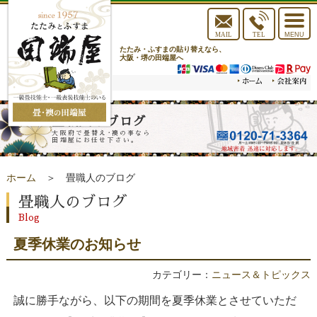
toggle
navigat
MAIL
TEL
MENU
たたみ・ふすまの貼り替えなら、
大阪・堺の田端屋へ
畳職人のブログ
大阪府で畳替え･襖の事なら
田端屋にお任せ下さい。
ホーム
＞ 畳職人のブログ
畳職人のブログ
Blog
夏季休業のお知らせ
カテゴリー：
ニュース＆トピックス
誠に勝手ながら、以下の期間を夏季休業とさせていただ