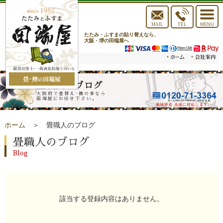
toggle
navigat
MAIL
TEL
MENU
たたみ・ふすまの貼り替えなら、
大阪・堺の田端屋へ
畳職人のブログ
大阪府で畳替え･襖の事なら
田端屋にお任せ下さい。
ホーム
＞ 畳職人のブログ
畳職人のブログ
Blog
該当する登録内容はありません。