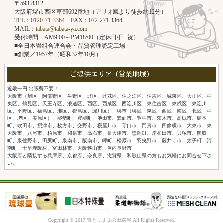
〒593-8312
大阪府堺市西区草部692番地（アリオ鳳より徒歩約12分）
TEL：
0120-71-3364
FAX：072-271-3364
MAIL：
tabata@tabata-ya.com
受付時間 AM9:00～PM18:00（定休日/日･祝）
■全日本畳組合連合会・品質管理認定工場
■創業／1957年（昭和32年10月）
ご提供エリア（営業地域）
近畿一円 出張費不要！
大阪市（旭区、阿倍野区、生野区、北区、此花区、住之江区、住吉区、城東区、大正区、中
央区、鶴見区、天王寺区、浪速区、西区、西成区、西淀川区、東住吉区、東成区、東淀川
区、平野区、福島区、港区、都島区、淀川区）、堺市（堺区、東区、西区、南区、北区、中
区、堺区、美原区）、能勢町、豊能町、池田市、箕面市、豊中市、茨木市、高槻市、島本
町、吹田市、摂津市、枚方市、交野市、寝屋川市、守口市、門真市、四條畷市、大東市、東
大阪市、八尾市、柏原市、和泉市、高石市、泉大津市、忠岡町、岸和田市、貝塚市、熊取
町、泉佐野市、田尻町、泉南市、阪南市、岬町、松原市、羽曳野市、藤井寺市、太子町、河
南町、千早赤阪村、富田林市、大阪狭山市、河内長野市
大阪府と隣接する兵庫県、京都府、奈良県、滋賀県、和歌山県の方もお気軽にお問合せ下さ
い。
Copyright © 2017 畳とふすまの田端屋 All Rights Reserved.