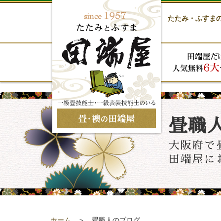
たたみ・ふすま
畳職
大阪府で
田端屋に
ホーム
＞ 畳職人のブログ