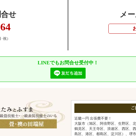
問合せ
メー
364
日･祝）
LINEでもお問合せ受付中！
ご
近畿一円 出張費不要！
大阪市（旭区、阿倍野区、生野区、
鶴見区、天王寺区、浪速区、西区、
島区、港区、都島区、淀川区）、堺