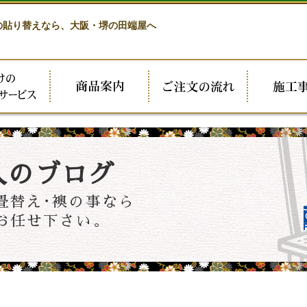
の貼り替えなら、
大阪・堺の田端屋へ
人のブログ
畳替え･襖の事なら
お任せ下さい。