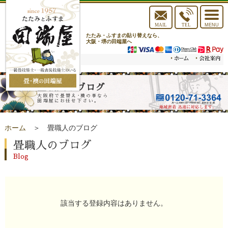
toggle
navigat
MAIL
TEL
MENU
たたみ・ふすまの貼り替えなら、
大阪・堺の田端屋へ
畳職人のブログ
大阪府で畳替え･襖の事なら
田端屋にお任せ下さい。
ホーム
＞ 畳職人のブログ
畳職人のブログ
Blog
該当する登録内容はありません。