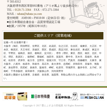
〒593-8312
大阪府堺市西区草部692番地（アリオ鳳より徒歩約12分）
TEL：
0120-71-3364
FAX：072-271-3364
MAIL：
tabata@tabata-ya.com
受付時間 AM9:00～PM18:00（定休日/日･祝）
■全日本畳組合連合会・品質管理認定工場
■創業／1957年（昭和32年10月）
ご提供エリア（営業地域）
近畿一円 出張費不要！
大阪市（旭区、阿倍野区、生野区、北区、此花区、住之江区、住吉区、城東区、大正区、中
央区、鶴見区、天王寺区、浪速区、西区、西成区、西淀川区、東住吉区、東成区、東淀川
区、平野区、福島区、港区、都島区、淀川区）、堺市（堺区、東区、西区、南区、北区、中
区、堺区、美原区）、能勢町、豊能町、池田市、箕面市、豊中市、茨木市、高槻市、島本
町、吹田市、摂津市、枚方市、交野市、寝屋川市、守口市、門真市、四條畷市、大東市、東
大阪市、八尾市、柏原市、和泉市、高石市、泉大津市、忠岡町、岸和田市、貝塚市、熊取
町、泉佐野市、田尻町、泉南市、阪南市、岬町、松原市、羽曳野市、藤井寺市、太子町、河
南町、千早赤阪村、富田林市、大阪狭山市、河内長野市
大阪府と隣接する兵庫県、京都府、奈良県、滋賀県、和歌山県の方もお気軽にお問合せ下さ
い。
Copyright © 2017 畳とふすまの田端屋 All Rights Reserved.