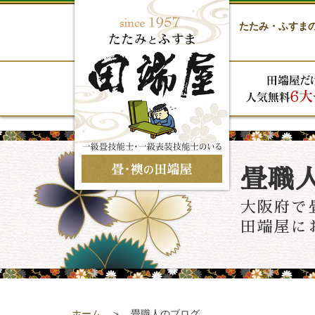
たたみ・ふすま
畳職
大阪府で
田端屋に
ホーム
＞ 畳職人のブログ