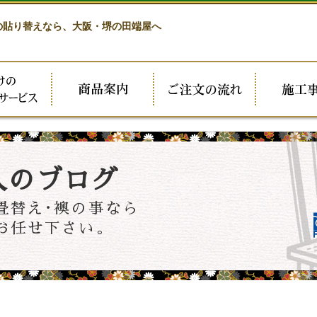
の貼り替えなら、
大阪・堺の田端屋へ
人のブログ
畳替え･襖の事なら
お任せ下さい。