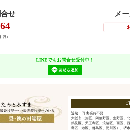
問合せ
メー
364
日･祝）
LINEでもお問合せ受付中！
ご
近畿一円 出張費不要！
大阪市（旭区、阿倍野区、生野区、
鶴見区、天王寺区、浪速区、西区、
島区、港区、都島区、淀川区）、堺