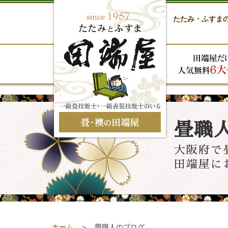
たたみ・ふすま
畳職
大阪府で
田端屋に
ホーム
＞ 畳職人のブログ