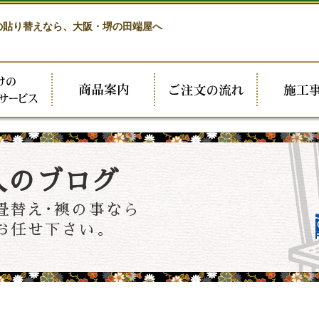
の貼り替えなら、
大阪・堺の田端屋へ
人のブログ
畳替え･襖の事なら
お任せ下さい。