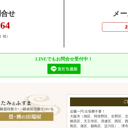
問合せ
メー
364
日･祝）
LINEでもお問合せ受付中！
ご
近畿一円 出張費不要！
大阪市（旭区、阿倍野区、生野区、
鶴見区、天王寺区、浪速区、西区、
島区、港区、都島区、淀川区）、堺