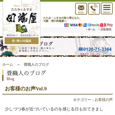
toggle
navigat
MAIL
TEL
MENU
たたみ・ふすまの貼り替えなら、
大阪・堺の田端屋へ
畳職人のブログ
大阪府で畳替え･襖の事なら
田端屋にお任せ下さい。
ホーム
＞ 畳職人のブログ
畳職人のブログ
Blog
お客様のお声Vol.9
カテゴリー：
お客様の声
少しづつ春が近づいているのを感じる日も出てきまし