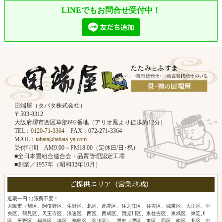
LINEでもお問合せ受付中！
田端屋（タバタ株式会社）
〒593-8312
大阪府堺市西区草部692番地（アリオ鳳より徒歩約12分）
TEL：
0120-71-3364
FAX：072-271-3364
MAIL：
tabata@tabata-ya.com
受付時間 AM9:00～PM18:00（定休日/日･祝）
■全日本畳組合連合会・品質管理認定工場
■創業／1957年（昭和32年10月）
ご提供エリア（営業地域）
近畿一円 出張費不要！
大阪市（旭区、阿倍野区、生野区、北区、此花区、住之江区、住吉区、城東区、大正区、中
央区、鶴見区、天王寺区、浪速区、西区、西成区、西淀川区、東住吉区、東成区、東淀川
区、平野区、福島区、港区、都島区、淀川区）、堺市（堺区、東区、西区、南区、北区、中