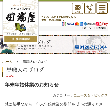
toggle
navigat
MAIL
TEL
MENU
たたみ・ふすまの貼り替えなら、
大阪・堺の田端屋へ
畳職人のブログ
大阪府で畳替え･襖の事なら
田端屋にお任せ下さい。
ホーム
＞ 畳職人のブログ
畳職人のブログ
Blog
年末年始休業のお知らせ
カテゴリー：
ニュース＆トピックス
誠に勝手ながら、年末年始休業の期間を以下の通りとさ