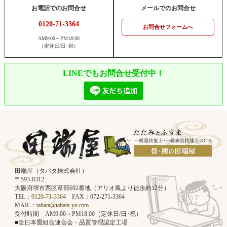
お電話でのお問合せ
メールでのお問合せ
0120-71-3364
お問合せフォームへ
AM9:00～PM18:00
（定休日/日･祝）
LINEでもお問合せ受付中！
田端屋（タバタ株式会社）
〒593-8312
大阪府堺市西区草部692番地（アリオ鳳より徒歩約12分）
TEL：
0120-71-3364
FAX：072-271-3364
MAIL：
tabata@tabata-ya.com
受付時間 AM9:00～PM18:00（定休日/日･祝）
■全日本畳組合連合会・品質管理認定工場