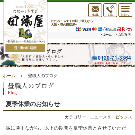
toggle
navigat
MAIL
TEL
MENU
たたみ・ふすまの貼り替えなら、
大阪・堺の田端屋へ
畳職人のブログ
大阪府で畳替え･襖の事なら
田端屋にお任せ下さい。
ホーム
＞ 畳職人のブログ
畳職人のブログ
Blog
夏季休業のお知らせ
カテゴリー：
ニュース＆トピックス
誠に勝手ながら、以下の期間を夏季休業とさせていただ