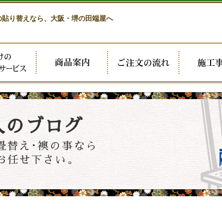
の貼り替えなら、
大阪・堺の田端屋へ
人のブログ
畳替え･襖の事なら
お任せ下さい。