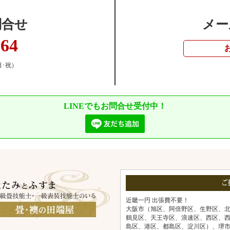
問合せ
メー
364
日･祝）
LINEでもお問合せ受付中！
ご
近畿一円 出張費不要！
大阪市（旭区、阿倍野区、生野区、
鶴見区、天王寺区、浪速区、西区、
島区、港区、都島区、淀川区）、堺