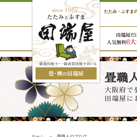
たたみ・ふすま
畳職
大阪府で
田端屋に
ホーム
＞ 畳職人のブログ