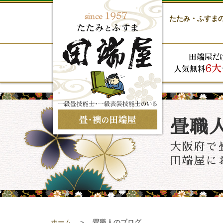
たたみ・ふすま
畳職
大阪府で
田端屋に
ホーム
＞ 畳職人のブログ