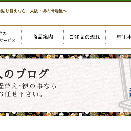
の貼り替えなら、
大阪・堺の田端屋へ
人のブログ
畳替え･襖の事なら
お任せ下さい。