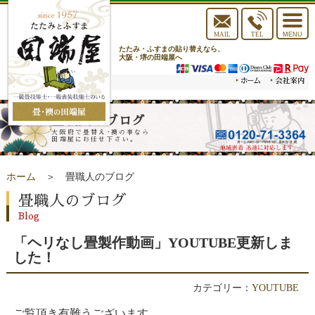
toggle
navigat
MAIL
TEL
MENU
たたみ・ふすまの貼り替えなら、
大阪・堺の田端屋へ
畳職人のブログ
大阪府で畳替え･襖の事なら
田端屋にお任せ下さい。
ホーム
＞ 畳職人のブログ
畳職人のブログ
Blog
「ヘリなし畳製作動画」YOUTUBE更新しま
した！
カテゴリー：
YOUTUBE
ご覧頂き有難うございます。