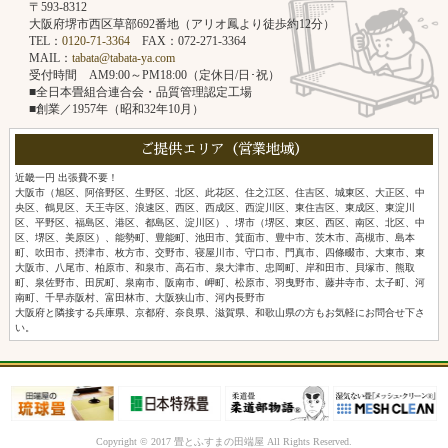
〒593-8312
大阪府堺市西区草部692番地（アリオ鳳より徒歩約12分）
TEL：
0120-71-3364
FAX：072-271-3364
MAIL：
tabata@tabata-ya.com
受付時間 AM9:00～PM18:00（定休日/日･祝）
■全日本畳組合連合会・品質管理認定工場
■創業／1957年（昭和32年10月）
ご提供エリア（営業地域）
近畿一円 出張費不要！
大阪市（旭区、阿倍野区、生野区、北区、此花区、住之江区、住吉区、城東区、大正区、中
央区、鶴見区、天王寺区、浪速区、西区、西成区、西淀川区、東住吉区、東成区、東淀川
区、平野区、福島区、港区、都島区、淀川区）、堺市（堺区、東区、西区、南区、北区、中
区、堺区、美原区）、能勢町、豊能町、池田市、箕面市、豊中市、茨木市、高槻市、島本
町、吹田市、摂津市、枚方市、交野市、寝屋川市、守口市、門真市、四條畷市、大東市、東
大阪市、八尾市、柏原市、和泉市、高石市、泉大津市、忠岡町、岸和田市、貝塚市、熊取
町、泉佐野市、田尻町、泉南市、阪南市、岬町、松原市、羽曳野市、藤井寺市、太子町、河
南町、千早赤阪村、富田林市、大阪狭山市、河内長野市
大阪府と隣接する兵庫県、京都府、奈良県、滋賀県、和歌山県の方もお気軽にお問合せ下さ
い。
Copyright © 2017 畳とふすまの田端屋 All Rights Reserved.