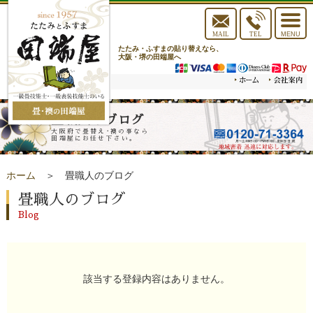
toggle
navigat
MAIL
TEL
MENU
たたみ・ふすまの貼り替えなら、
大阪・堺の田端屋へ
畳職人のブログ
大阪府で畳替え･襖の事なら
田端屋にお任せ下さい。
ホーム
＞ 畳職人のブログ
畳職人のブログ
Blog
該当する登録内容はありません。