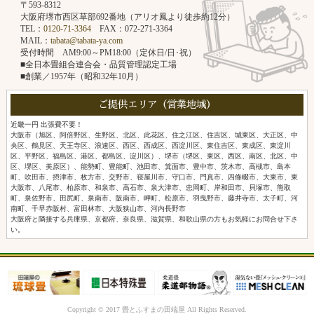
〒593-8312
大阪府堺市西区草部692番地（アリオ鳳より徒歩約12分）
TEL：
0120-71-3364
FAX：072-271-3364
MAIL：
tabata@tabata-ya.com
受付時間 AM9:00～PM18:00（定休日/日･祝）
■全日本畳組合連合会・品質管理認定工場
■創業／1957年（昭和32年10月）
ご提供エリア（営業地域）
近畿一円 出張費不要！
大阪市（旭区、阿倍野区、生野区、北区、此花区、住之江区、住吉区、城東区、大正区、中
央区、鶴見区、天王寺区、浪速区、西区、西成区、西淀川区、東住吉区、東成区、東淀川
区、平野区、福島区、港区、都島区、淀川区）、堺市（堺区、東区、西区、南区、北区、中
区、堺区、美原区）、能勢町、豊能町、池田市、箕面市、豊中市、茨木市、高槻市、島本
町、吹田市、摂津市、枚方市、交野市、寝屋川市、守口市、門真市、四條畷市、大東市、東
大阪市、八尾市、柏原市、和泉市、高石市、泉大津市、忠岡町、岸和田市、貝塚市、熊取
町、泉佐野市、田尻町、泉南市、阪南市、岬町、松原市、羽曳野市、藤井寺市、太子町、河
南町、千早赤阪村、富田林市、大阪狭山市、河内長野市
大阪府と隣接する兵庫県、京都府、奈良県、滋賀県、和歌山県の方もお気軽にお問合せ下さ
い。
Copyright © 2017 畳とふすまの田端屋 All Rights Reserved.