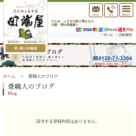
toggle
navigat
MAIL
TEL
MENU
たたみ・ふすまの貼り替えなら、
大阪・堺の田端屋へ
畳職人のブログ
大阪府で畳替え･襖の事なら
田端屋にお任せ下さい。
ホーム
＞ 畳職人のブログ
畳職人のブログ
Blog
該当する登録内容はありません。