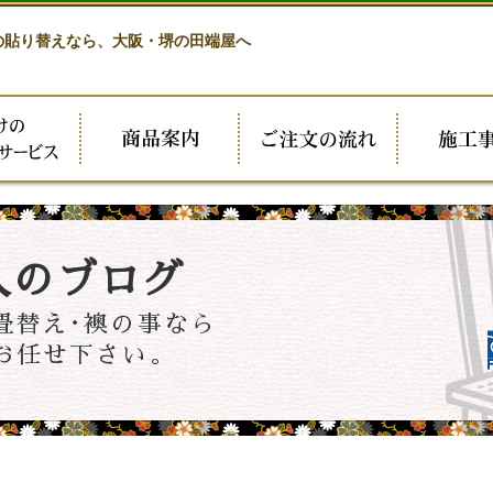
の貼り替えなら、
大阪・堺の田端屋へ
人のブログ
畳替え･襖の事なら
お任せ下さい。