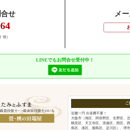
問合せ
メー
364
日･祝）
LINEでもお問合せ受付中！
ご
近畿一円 出張費不要！
大阪市（旭区、阿倍野区、生野区、
鶴見区、天王寺区、浪速区、西区、
島区、港区、都島区、淀川区）、堺