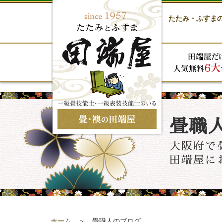
たたみ・ふすま
畳職
大阪府で
田端屋に
ホーム
＞ 畳職人のブログ