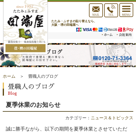
toggle
navigat
MAIL
TEL
MENU
たたみ・ふすまの貼り替えなら、
大阪・堺の田端屋へ
畳職人のブログ
大阪府で畳替え･襖の事なら
田端屋にお任せ下さい。
ホーム
＞ 畳職人のブログ
畳職人のブログ
Blog
夏季休業のお知らせ
カテゴリー：
ニュース＆トピックス
誠に勝手ながら、以下の期間を夏季休業とさせていただ