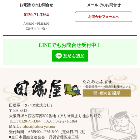
お電話でのお問合せ
メールでのお問合せ
0120-71-3364
お問合せフォームへ
AM9:00～PM18:00
（定休日/日･祝）
LINEでもお問合せ受付中！
田端屋（タバタ株式会社）
〒593-8312
大阪府堺市西区草部692番地（アリオ鳳より徒歩約12分）
TEL：
0120-71-3364
FAX：072-271-3364
MAIL：
tabata@tabata-ya.com
受付時間 AM9:00～PM18:00（定休日/日･祝）
■全日本畳組合連合会・品質管理認定工場