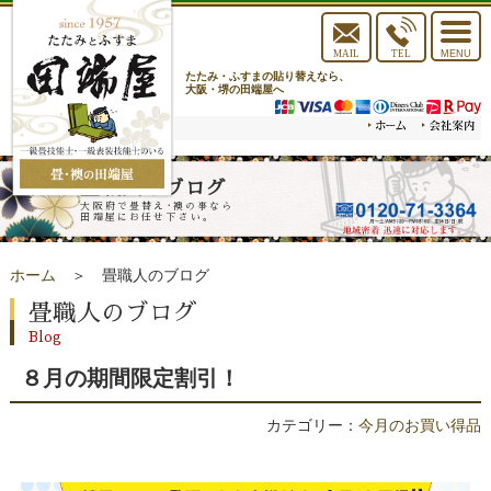
toggle
navigat
MAIL
TEL
MENU
たたみ・ふすまの貼り替えなら、
大阪・堺の田端屋へ
畳職人のブログ
大阪府で畳替え･襖の事なら
田端屋にお任せ下さい。
ホーム
＞ 畳職人のブログ
畳職人のブログ
Blog
８月の期間限定割引！
カテゴリー：
今月のお買い得品