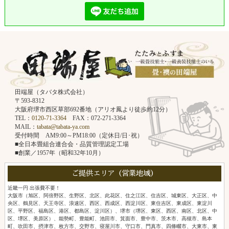
田端屋（タバタ株式会社）
〒593-8312
大阪府堺市西区草部692番地（アリオ鳳より徒歩約12分）
TEL：
0120-71-3364
FAX：072-271-3364
MAIL：
tabata@tabata-ya.com
受付時間 AM9:00～PM18:00（定休日/日･祝）
■全日本畳組合連合会・品質管理認定工場
■創業／1957年（昭和32年10月）
ご提供エリア（営業地域）
近畿一円 出張費不要！
大阪市（旭区、阿倍野区、生野区、北区、此花区、住之江区、住吉区、城東区、大正区、中
央区、鶴見区、天王寺区、浪速区、西区、西成区、西淀川区、東住吉区、東成区、東淀川
区、平野区、福島区、港区、都島区、淀川区）、堺市（堺区、東区、西区、南区、北区、中
区、堺区、美原区）、能勢町、豊能町、池田市、箕面市、豊中市、茨木市、高槻市、島本
町、吹田市、摂津市、枚方市、交野市、寝屋川市、守口市、門真市、四條畷市、大東市、東