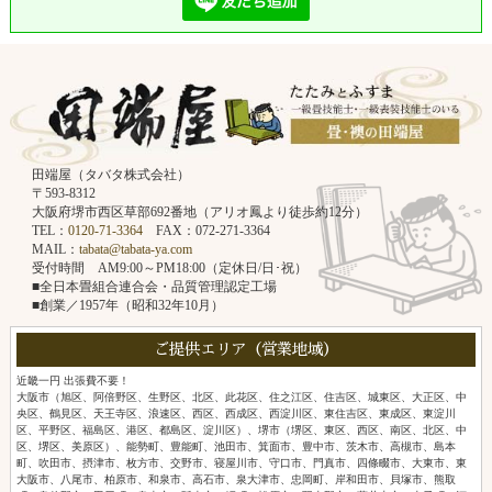
田端屋（タバタ株式会社）
〒593-8312
大阪府堺市西区草部692番地（アリオ鳳より徒歩約12分）
TEL：
0120-71-3364
FAX：072-271-3364
MAIL：
tabata@tabata-ya.com
受付時間 AM9:00～PM18:00（定休日/日･祝）
■全日本畳組合連合会・品質管理認定工場
■創業／1957年（昭和32年10月）
ご提供エリア（営業地域）
近畿一円 出張費不要！
大阪市（旭区、阿倍野区、生野区、北区、此花区、住之江区、住吉区、城東区、大正区、中
央区、鶴見区、天王寺区、浪速区、西区、西成区、西淀川区、東住吉区、東成区、東淀川
区、平野区、福島区、港区、都島区、淀川区）、堺市（堺区、東区、西区、南区、北区、中
区、堺区、美原区）、能勢町、豊能町、池田市、箕面市、豊中市、茨木市、高槻市、島本
町、吹田市、摂津市、枚方市、交野市、寝屋川市、守口市、門真市、四條畷市、大東市、東
大阪市、八尾市、柏原市、和泉市、高石市、泉大津市、忠岡町、岸和田市、貝塚市、熊取