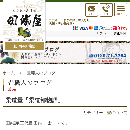
toggle
navigat
MAIL
TEL
MENU
たたみ・ふすまの貼り替えなら、
大阪・堺の田端屋へ
畳職人のブログ
大阪府で畳替え･襖の事なら
田端屋にお任せ下さい。
ホーム
＞ 畳職人のブログ
畳職人のブログ
Blog
柔道畳「柔道部物語」
カテゴリー：
畳について
田端屋三代目田端 太一です。