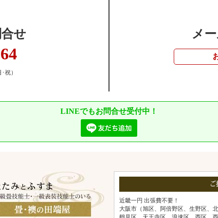
問合せ
メー
364
日･祝）
LINEでもお問合せ受付中！
ご
近畿一円 出張費不要！
大阪市（旭区、阿倍野区、生野区、
鶴見区、天王寺区、浪速区、西区、