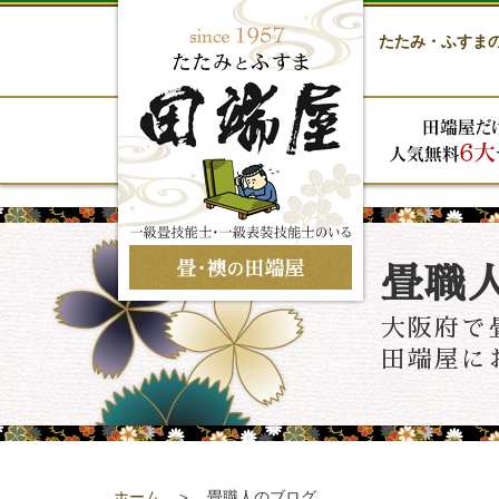
たたみ・ふすま
畳職
大阪府で
田端屋に
ホーム
＞ 畳職人のブログ