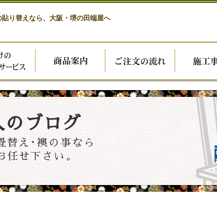
の貼り替えなら、
大阪・堺の田端屋へ
人のブログ
畳替え･襖の事なら
お任せ下さい。