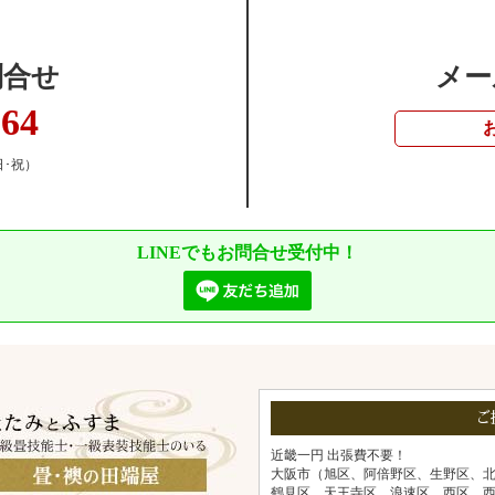
問合せ
メー
364
日･祝）
LINEでもお問合せ受付中！
ご
近畿一円 出張費不要！
大阪市（旭区、阿倍野区、生野区、
鶴見区、天王寺区、浪速区、西区、