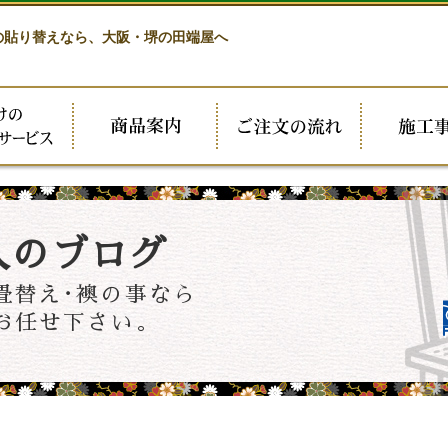
の貼り替えなら、
大阪・堺の田端屋へ
人のブログ
畳替え･襖の事なら
お任せ下さい。