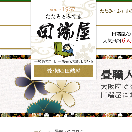
たたみ・ふすま
畳職
大阪府で
田端屋に
ホーム
＞ 畳職人のブログ