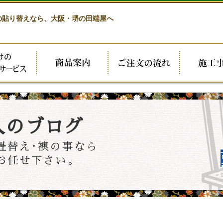
の貼り替えなら、
大阪・堺の田端屋へ
人のブログ
畳替え･襖の事なら
お任せ下さい。