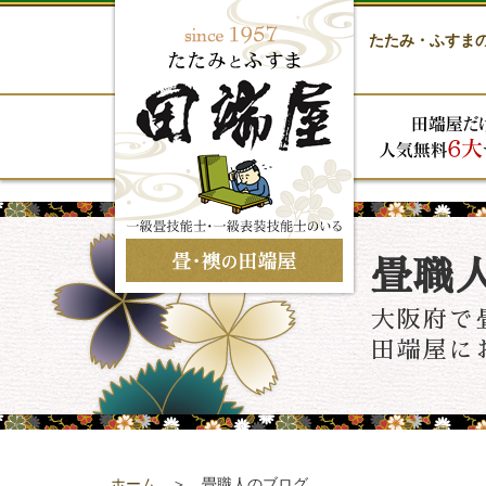
たたみ・ふすま
畳職
大阪府で
田端屋に
ホーム
＞ 畳職人のブログ