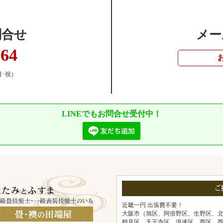
問合せ
メー
364
日･祝）
LINEでもお問合せ受付中！
ご
近畿一円 出張費不要！
大阪市（旭区、阿倍野区、生野区、
鶴見区、天王寺区、浪速区、西区、