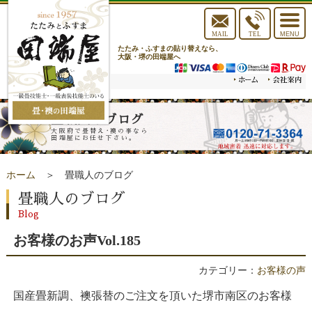
toggle
navigat
MAIL
TEL
MENU
たたみ・ふすまの貼り替えなら、
大阪・堺の田端屋へ
畳職人のブログ
大阪府で畳替え･襖の事なら
田端屋にお任せ下さい。
ホーム
＞ 畳職人のブログ
畳職人のブログ
Blog
お客様のお声Vol.185
カテゴリー：
お客様の声
国産畳新調、襖張替のご注文を頂いた堺市南区のお客様