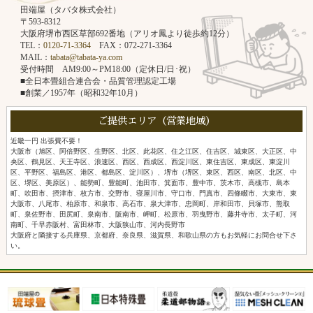
田端屋（タバタ株式会社）
〒593-8312
大阪府堺市西区草部692番地（アリオ鳳より徒歩約12分）
TEL：
0120-71-3364
FAX：072-271-3364
MAIL：
tabata@tabata-ya.com
受付時間 AM9:00～PM18:00（定休日/日･祝）
■全日本畳組合連合会・品質管理認定工場
■創業／1957年（昭和32年10月）
ご提供エリア（営業地域）
近畿一円 出張費不要！
大阪市（旭区、阿倍野区、生野区、北区、此花区、住之江区、住吉区、城東区、大正区、中
央区、鶴見区、天王寺区、浪速区、西区、西成区、西淀川区、東住吉区、東成区、東淀川
区、平野区、福島区、港区、都島区、淀川区）、堺市（堺区、東区、西区、南区、北区、中
区、堺区、美原区）、能勢町、豊能町、池田市、箕面市、豊中市、茨木市、高槻市、島本
町、吹田市、摂津市、枚方市、交野市、寝屋川市、守口市、門真市、四條畷市、大東市、東
大阪市、八尾市、柏原市、和泉市、高石市、泉大津市、忠岡町、岸和田市、貝塚市、熊取
町、泉佐野市、田尻町、泉南市、阪南市、岬町、松原市、羽曳野市、藤井寺市、太子町、河
南町、千早赤阪村、富田林市、大阪狭山市、河内長野市
大阪府と隣接する兵庫県、京都府、奈良県、滋賀県、和歌山県の方もお気軽にお問合せ下さ
い。