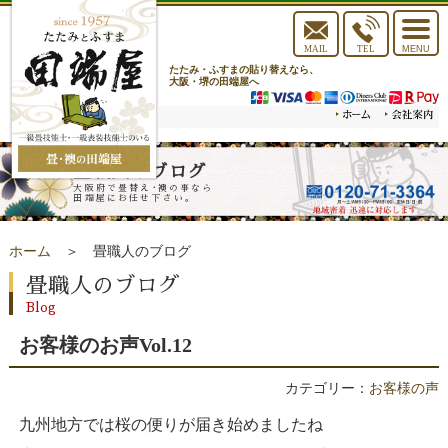
toggle
navigat
MAIL
TEL
MENU
たたみ・ふすまの貼り替えなら、
大阪・堺の田端屋へ
畳職人のブログ
大阪府で畳替え･襖の事なら
田端屋にお任せ下さい。
ホーム
＞ 畳職人のブログ
畳職人のブログ
Blog
お客様のお声Vol.12
カテゴリー：
お客様の声
九州地方では桜の便りが届き始めましたね