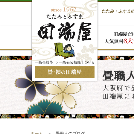
たたみ・ふすま
畳職
大阪府で
田端屋に
ホーム
＞ 畳職人のブログ