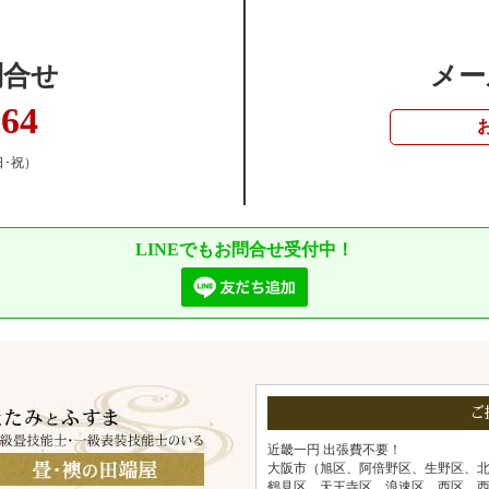
問合せ
メー
364
日･祝）
LINEでもお問合せ受付中！
ご
近畿一円 出張費不要！
大阪市（旭区、阿倍野区、生野区、
鶴見区、天王寺区、浪速区、西区、