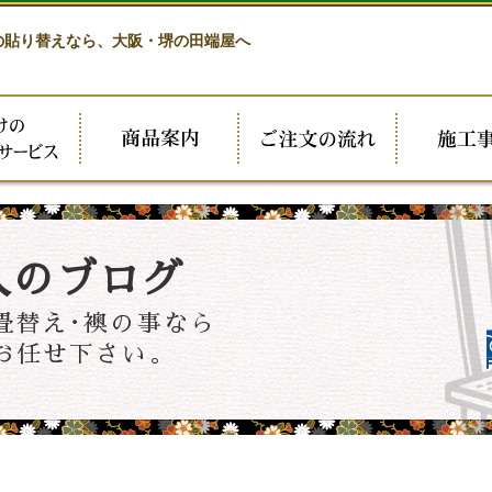
の貼り替えなら、
大阪・堺の田端屋へ
人のブログ
畳替え･襖の事なら
お任せ下さい。