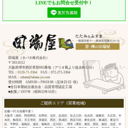
LINEでもお問合せ受付中！
田端屋（タバタ株式会社）
〒593-8312
大阪府堺市西区草部692番地（アリオ鳳より徒歩約12分）
TEL：
0120-71-3364
FAX：072-271-3364
MAIL：
tabata@tabata-ya.com
受付時間 AM9:00～PM18:00（定休日/日･祝）
■全日本畳組合連合会・品質管理認定工場
■創業／1957年（昭和32年10月）
ご提供エリア（営業地域）
近畿一円 出張費不要！
大阪市（旭区、阿倍野区、生野区、北区、此花区、住之江区、住吉区、城東区、大正区、中
央区、鶴見区、天王寺区、浪速区、西区、西成区、西淀川区、東住吉区、東成区、東淀川
区、平野区、福島区、港区、都島区、淀川区）、堺市（堺区、東区、西区、南区、北区、中