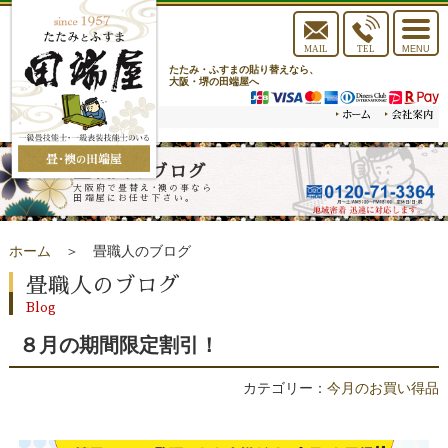
toggle
navigat
MAIL
TEL
MENU
たたみ・ふすまの貼り替えなら、
大阪・堺の田端屋へ
畳職人のブログ
大阪府で畳替え･襖の事なら
田端屋にお任せ下さい。
ホーム
＞ 畳職人のブログ
畳職人のブログ
Blog
８月の期間限定割引！
カテゴリー：
今月のお買い得品