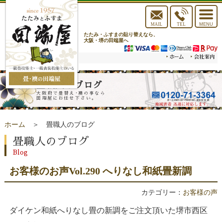
toggle
navigat
MAIL
TEL
MENU
たたみ・ふすまの貼り替えなら、
大阪・堺の田端屋へ
畳職人のブログ
大阪府で畳替え･襖の事なら
田端屋にお任せ下さい。
ホーム
＞ 畳職人のブログ
畳職人のブログ
Blog
お客様のお声Vol.290 へりなし和紙畳新調
カテゴリー：
お客様の声
ダイケン和紙へりなし畳の新調をご注文頂いた堺市西区