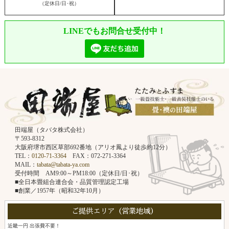
（定休日/日･祝）
LINEでもお問合せ受付中！
田端屋（タバタ株式会社）
〒593-8312
大阪府堺市西区草部692番地（アリオ鳳より徒歩約12分）
TEL：
0120-71-3364
FAX：072-271-3364
MAIL：
tabata@tabata-ya.com
受付時間 AM9:00～PM18:00（定休日/日･祝）
■全日本畳組合連合会・品質管理認定工場
■創業／1957年（昭和32年10月）
ご提供エリア（営業地域）
近畿一円 出張費不要！