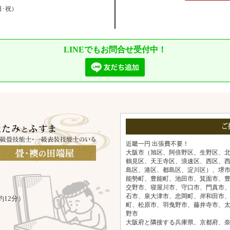
日･祝）
LINEでもお問合せ受付中！
ご
近畿一円 出張費不要！
大阪市（旭区、阿倍野区、生野区、
鶴見区、天王寺区、浪速区、西区、
島区、港区、都島区、淀川区）、堺
能勢町、豊能町、池田市、箕面市、
交野市、寝屋川市、守口市、門真市
石市、泉大津市、忠岡町、岸和田市
約12分）
町、松原市、羽曳野市、藤井寺市、
野市
大阪府と隣接する兵庫県、京都府、