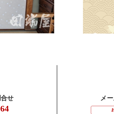
問合せ
メー
364