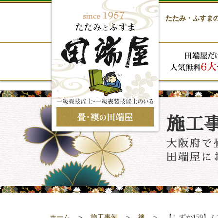
たたみ・ふすま
施工
大阪府で
田端屋に
ホーム
＞
施工事例
＞
襖
＞ 【しずか159】ふ