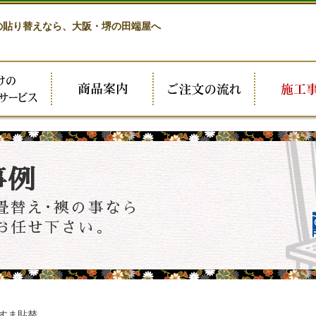
の貼り替えなら、
大阪・堺の田端屋へ
事例
畳替え･襖の事なら
お任せ下さい。
すま貼替