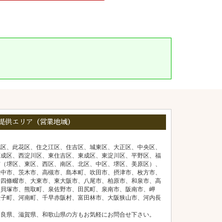
提供エリア（営業地域）
北区、此花区、住之江区、住吉区、城東区、大正区、中央区、
西成区、西淀川区、東住吉区、東成区、東淀川区、平野区、福
市（堺区、東区、西区、南区、北区、中区、堺区、美原区）、
豊中市、茨木市、高槻市、島本町、吹田市、摂津市、枚方市、
、四條畷市、大東市、東大阪市、八尾市、柏原市、和泉市、高
、貝塚市、熊取町、泉佐野市、田尻町、泉南市、阪南市、岬
太子町、河南町、千早赤阪村、富田林市、大阪狭山市、河内長
奈良県、滋賀県、和歌山県の方もお気軽にお問合せ下さい。