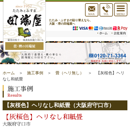
toggle
navigat
MAIL
TEL
MENU
たたみ・ふすまの貼り替えなら、
大阪・堺の田端屋へ
施工事例
大阪府で畳替え･襖の事なら
田端屋にお任せ下さい。
ホーム
＞
施工事例
＞
畳（ヘリ無し）
＞ 【灰桜色】ヘリ
なし和紙畳
施工事例
Results
【灰桜色】ヘリなし和紙畳（大阪府守口市）
【灰桜色】ヘリなし和紙畳
大阪府守口市