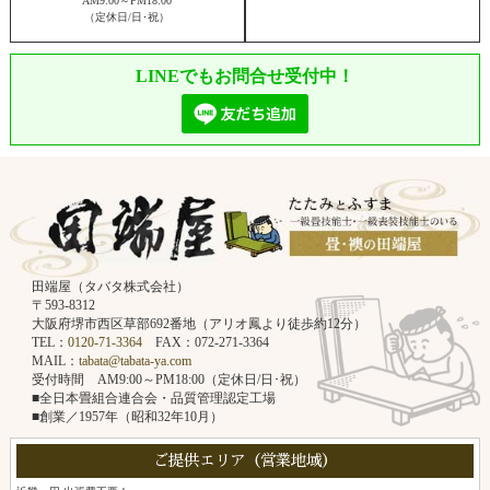
AM9:00～PM18:00
（定休日/日･祝）
LINEでもお問合せ受付中！
田端屋（タバタ株式会社）
〒593-8312
大阪府堺市西区草部692番地（アリオ鳳より徒歩約12分）
TEL：
0120-71-3364
FAX：072-271-3364
MAIL：
tabata@tabata-ya.com
受付時間 AM9:00～PM18:00（定休日/日･祝）
■全日本畳組合連合会・品質管理認定工場
■創業／1957年（昭和32年10月）
ご提供エリア（営業地域）