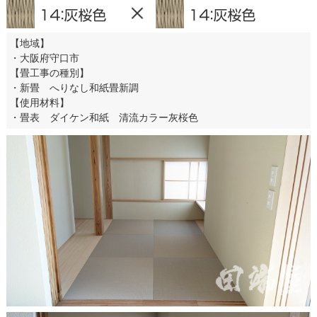
【地域】
・大阪府守口市
【畳工事の種別】
・新畳 へりなし和紙畳新調
【使用材料】
・畳表 ダイケン和紙 清流カラー灰桜色