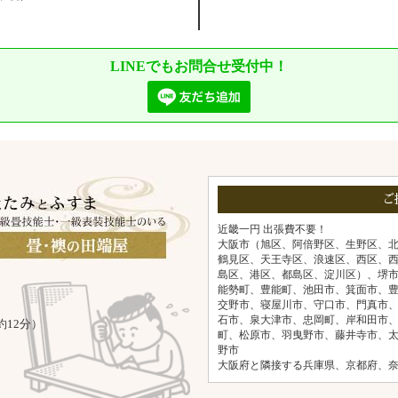
LINEでもお問合せ受付中！
ご
近畿一円 出張費不要！
大阪市（旭区、阿倍野区、生野区、
鶴見区、天王寺区、浪速区、西区、
島区、港区、都島区、淀川区）、堺
能勢町、豊能町、池田市、箕面市、
交野市、寝屋川市、守口市、門真市
石市、泉大津市、忠岡町、岸和田市
約12分）
町、松原市、羽曳野市、藤井寺市、
野市
大阪府と隣接する兵庫県、京都府、