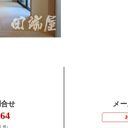
問合せ
メー
364
日･祝）