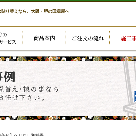
の貼り替えなら、
大阪・堺の田端屋へ
事例
畳替え･襖の事なら
お任せ下さい。
茶色】ヘリなし和紙畳