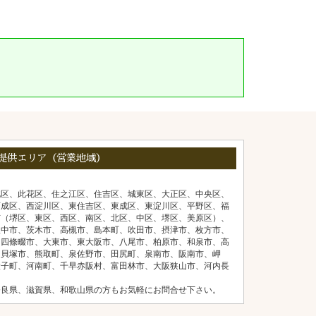
提供エリア（営業地域）
北区、此花区、住之江区、住吉区、城東区、大正区、中央区、
西成区、西淀川区、東住吉区、東成区、東淀川区、平野区、福
市（堺区、東区、西区、南区、北区、中区、堺区、美原区）、
豊中市、茨木市、高槻市、島本町、吹田市、摂津市、枚方市、
、四條畷市、大東市、東大阪市、八尾市、柏原市、和泉市、高
、貝塚市、熊取町、泉佐野市、田尻町、泉南市、阪南市、岬
太子町、河南町、千早赤阪村、富田林市、大阪狭山市、河内長
奈良県、滋賀県、和歌山県の方もお気軽にお問合せ下さい。