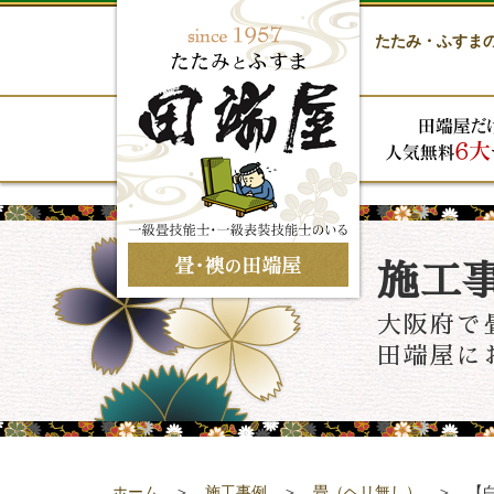
たたみ・ふすま
施工
大阪府で
田端屋に
ホーム
＞
施工事例
＞
畳（ヘリ無し）
＞ 【白