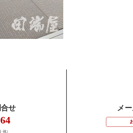
問合せ
メー
364
日･祝）