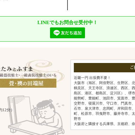
LINEでもお問合せ受付中！
ご
近畿一円 出張費不要！
大阪市（旭区、阿倍野区、生野区、
鶴見区、天王寺区、浪速区、西区、
島区、港区、都島区、淀川区）、堺
能勢町、豊能町、池田市、箕面市、
交野市、寝屋川市、守口市、門真市
石市、泉大津市、忠岡町、岸和田市
約12分）
町、松原市、羽曳野市、藤井寺市、
野市
大阪府と隣接する兵庫県、京都府、