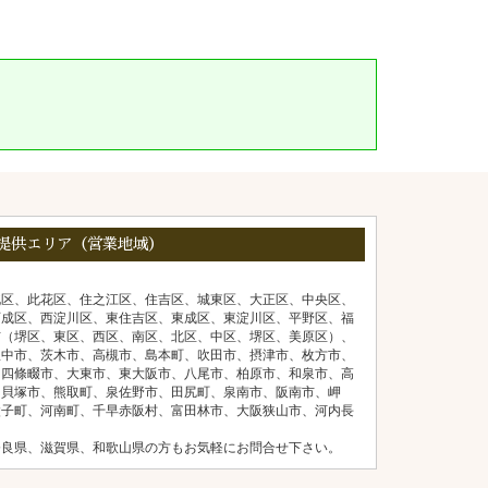
提供エリア（営業地域）
北区、此花区、住之江区、住吉区、城東区、大正区、中央区、
西成区、西淀川区、東住吉区、東成区、東淀川区、平野区、福
市（堺区、東区、西区、南区、北区、中区、堺区、美原区）、
豊中市、茨木市、高槻市、島本町、吹田市、摂津市、枚方市、
、四條畷市、大東市、東大阪市、八尾市、柏原市、和泉市、高
、貝塚市、熊取町、泉佐野市、田尻町、泉南市、阪南市、岬
太子町、河南町、千早赤阪村、富田林市、大阪狭山市、河内長
奈良県、滋賀県、和歌山県の方もお気軽にお問合せ下さい。