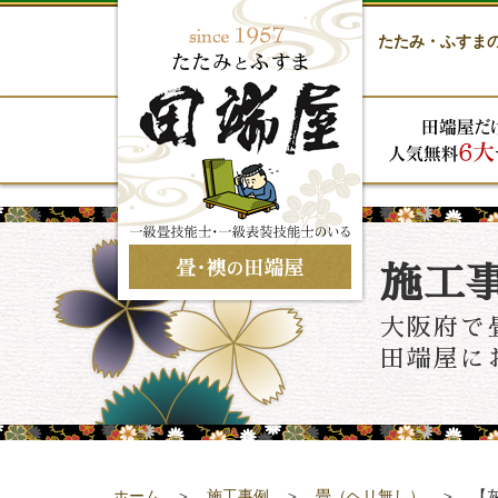
たたみ・ふすま
施工
大阪府で
田端屋に
ホーム
＞
施工事例
＞
畳（ヘリ無し）
＞ 【灰