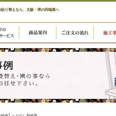
の貼り替えなら、
大阪・堺の田端屋へ
事例
畳替え･襖の事なら
お任せ下さい。
桜色】へりなし和紙畳