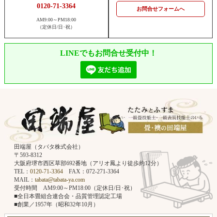
0120-71-3364
お問合せフォームへ
AM9:00～PM18:00
（定休日/日･祝）
LINEでもお問合せ受付中！
田端屋（タバタ株式会社）
〒593-8312
大阪府堺市西区草部692番地（アリオ鳳より徒歩約12分）
TEL：
0120-71-3364
FAX：072-271-3364
MAIL：
tabata@tabata-ya.com
受付時間 AM9:00～PM18:00（定休日/日･祝）
■全日本畳組合連合会・品質管理認定工場
■創業／1957年（昭和32年10月）