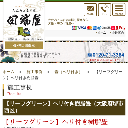
toggle
navigat
MAIL
TEL
MENU
たたみ・ふすまの貼り替えなら、
大阪・堺の田端屋へ
施工事例
大阪府で畳替え･襖の事なら
田端屋にお任せ下さい。
ホーム
＞
施工事例
＞
畳（ヘリ付き）
＞ 【リーフグリー
ン】ヘリ付き樹脂畳
施工事例
Results
【リーフグリーン】ヘリ付き樹脂畳（大阪府堺市
西区）
【リーフグリーン】ヘリ付き樹脂畳