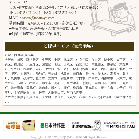
〒593-8312
大阪府堺市西区草部692番地（アリオ鳳より徒歩約12分）
TEL：
0120-71-3364
FAX：072-271-3364
MAIL：
tabata@tabata-ya.com
受付時間 AM9:00～PM18:00（定休日/日･祝）
■全日本畳組合連合会・品質管理認定工場
■創業／1957年（昭和32年10月）
ご提供エリア（営業地域）
近畿一円 出張費不要！
大阪市（旭区、阿倍野区、生野区、北区、此花区、住之江区、住吉区、城東区、大正区、中
央区、鶴見区、天王寺区、浪速区、西区、西成区、西淀川区、東住吉区、東成区、東淀川
区、平野区、福島区、港区、都島区、淀川区）、堺市（堺区、東区、西区、南区、北区、中
区、堺区、美原区）、能勢町、豊能町、池田市、箕面市、豊中市、茨木市、高槻市、島本
町、吹田市、摂津市、枚方市、交野市、寝屋川市、守口市、門真市、四條畷市、大東市、東
大阪市、八尾市、柏原市、和泉市、高石市、泉大津市、忠岡町、岸和田市、貝塚市、熊取
町、泉佐野市、田尻町、泉南市、阪南市、岬町、松原市、羽曳野市、藤井寺市、太子町、河
南町、千早赤阪村、富田林市、大阪狭山市、河内長野市
大阪府と隣接する兵庫県、京都府、奈良県、滋賀県、和歌山県の方もお気軽にお問合せ下さ
い。
Copyright © 2017 畳とふすまの田端屋 All Rights Reserved.