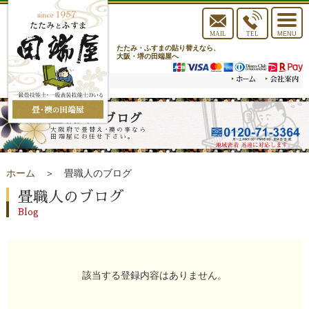
toggle
navigat
MAIL
TEL
MENU
たたみ・ふすまの貼り替えなら、
大阪・堺の田端屋へ
畳職人のブログ
大阪府で畳替え･襖の事なら
田端屋にお任せ下さい。
ホーム
＞ 畳職人のブログ
畳職人のブログ
Blog
該当する登録内容はありません。