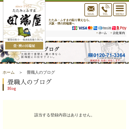
toggle
navigat
MAIL
TEL
MENU
たたみ・ふすまの貼り替えなら、
大阪・堺の田端屋へ
畳職人のブログ
大阪府で畳替え･襖の事なら
田端屋にお任せ下さい。
ホーム
＞ 畳職人のブログ
畳職人のブログ
Blog
該当する登録内容はありません。