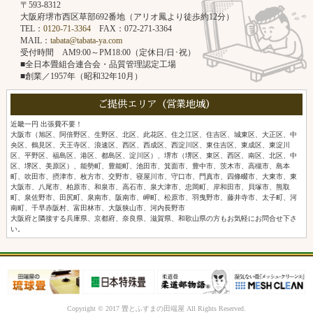
〒593-8312
大阪府堺市西区草部692番地（アリオ鳳より徒歩約12分）
TEL：
0120-71-3364
FAX：072-271-3364
MAIL：
tabata@tabata-ya.com
受付時間 AM9:00～PM18:00（定休日/日･祝）
■全日本畳組合連合会・品質管理認定工場
■創業／1957年（昭和32年10月）
ご提供エリア（営業地域）
近畿一円 出張費不要！
大阪市（旭区、阿倍野区、生野区、北区、此花区、住之江区、住吉区、城東区、大正区、中
央区、鶴見区、天王寺区、浪速区、西区、西成区、西淀川区、東住吉区、東成区、東淀川
区、平野区、福島区、港区、都島区、淀川区）、堺市（堺区、東区、西区、南区、北区、中
区、堺区、美原区）、能勢町、豊能町、池田市、箕面市、豊中市、茨木市、高槻市、島本
町、吹田市、摂津市、枚方市、交野市、寝屋川市、守口市、門真市、四條畷市、大東市、東
大阪市、八尾市、柏原市、和泉市、高石市、泉大津市、忠岡町、岸和田市、貝塚市、熊取
町、泉佐野市、田尻町、泉南市、阪南市、岬町、松原市、羽曳野市、藤井寺市、太子町、河
南町、千早赤阪村、富田林市、大阪狭山市、河内長野市
大阪府と隣接する兵庫県、京都府、奈良県、滋賀県、和歌山県の方もお気軽にお問合せ下さ
い。
Copyright © 2017 畳とふすまの田端屋 All Rights Reserved.