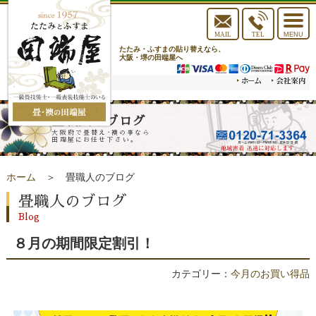
toggle
navigat
MAIL
TEL
MENU
たたみ・ふすまの貼り替えなら、
大阪・堺の田端屋へ
畳職人のブログ
大阪府で畳替え･襖の事なら
田端屋にお任せ下さい。
ホーム
＞ 畳職人のブログ
畳職人のブログ
Blog
８月の期間限定割引！
カテゴリー：
今月のお買い得品