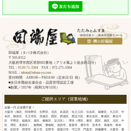
田端屋（タバタ株式会社）
〒593-8312
大阪府堺市西区草部692番地（アリオ鳳より徒歩約12分）
TEL：
0120-71-3364
FAX：072-271-3364
MAIL：
tabata@tabata-ya.com
受付時間 AM9:00～PM18:00（定休日/日･祝）
■全日本畳組合連合会・品質管理認定工場
■創業／1957年（昭和32年10月）
ご提供エリア（営業地域）
近畿一円 出張費不要！
大阪市（旭区、阿倍野区、生野区、北区、此花区、住之江区、住吉区、城東区、大正区、中
央区、鶴見区、天王寺区、浪速区、西区、西成区、西淀川区、東住吉区、東成区、東淀川
区、平野区、福島区、港区、都島区、淀川区）、堺市（堺区、東区、西区、南区、北区、中
区、堺区、美原区）、能勢町、豊能町、池田市、箕面市、豊中市、茨木市、高槻市、島本
町、吹田市、摂津市、枚方市、交野市、寝屋川市、守口市、門真市、四條畷市、大東市、東