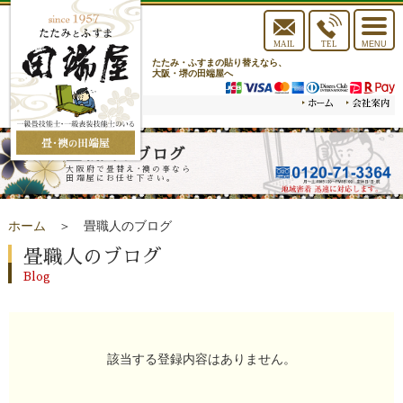
toggle
navigat
MAIL
TEL
MENU
たたみ・ふすまの貼り替えなら、
大阪・堺の田端屋へ
畳職人のブログ
大阪府で畳替え･襖の事なら
田端屋にお任せ下さい。
ホーム
＞ 畳職人のブログ
畳職人のブログ
Blog
該当する登録内容はありません。