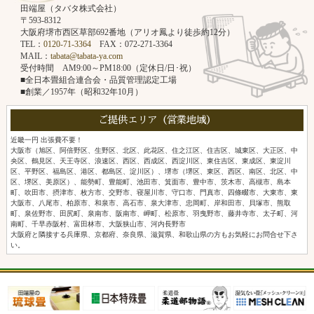
田端屋（タバタ株式会社）
〒593-8312
大阪府堺市西区草部692番地（アリオ鳳より徒歩約12分）
TEL：
0120-71-3364
FAX：072-271-3364
MAIL：
tabata@tabata-ya.com
受付時間 AM9:00～PM18:00（定休日/日･祝）
■全日本畳組合連合会・品質管理認定工場
■創業／1957年（昭和32年10月）
ご提供エリア（営業地域）
近畿一円 出張費不要！
大阪市（旭区、阿倍野区、生野区、北区、此花区、住之江区、住吉区、城東区、大正区、中
央区、鶴見区、天王寺区、浪速区、西区、西成区、西淀川区、東住吉区、東成区、東淀川
区、平野区、福島区、港区、都島区、淀川区）、堺市（堺区、東区、西区、南区、北区、中
区、堺区、美原区）、能勢町、豊能町、池田市、箕面市、豊中市、茨木市、高槻市、島本
町、吹田市、摂津市、枚方市、交野市、寝屋川市、守口市、門真市、四條畷市、大東市、東
大阪市、八尾市、柏原市、和泉市、高石市、泉大津市、忠岡町、岸和田市、貝塚市、熊取
町、泉佐野市、田尻町、泉南市、阪南市、岬町、松原市、羽曳野市、藤井寺市、太子町、河
南町、千早赤阪村、富田林市、大阪狭山市、河内長野市
大阪府と隣接する兵庫県、京都府、奈良県、滋賀県、和歌山県の方もお気軽にお問合せ下さ
い。