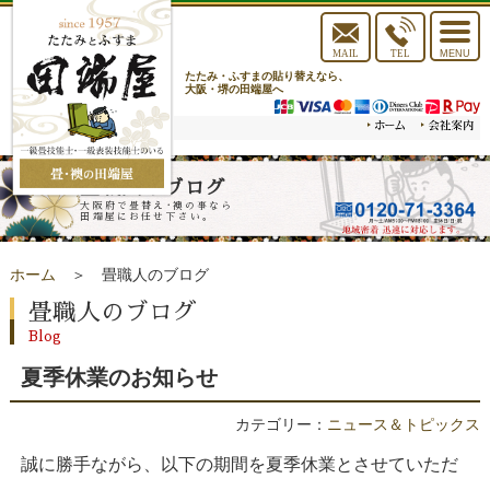
toggle
navigat
MAIL
TEL
MENU
たたみ・ふすまの貼り替えなら、
大阪・堺の田端屋へ
畳職人のブログ
大阪府で畳替え･襖の事なら
田端屋にお任せ下さい。
ホーム
＞ 畳職人のブログ
畳職人のブログ
Blog
夏季休業のお知らせ
カテゴリー：
ニュース＆トピックス
誠に勝手ながら、以下の期間を夏季休業とさせていただ