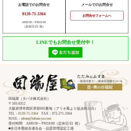
お電話でのお問合せ
メールでのお問合せ
0120-71-3364
お問合せフォームへ
AM9:00～PM18:00
（定休日/日･祝）
LINEでもお問合せ受付中！
田端屋（タバタ株式会社）
〒593-8312
大阪府堺市西区草部692番地（アリオ鳳より徒歩約12分）
TEL：
0120-71-3364
FAX：072-271-3364
MAIL：
tabata@tabata-ya.com
受付時間 AM9:00～PM18:00（定休日/日･祝）
■全日本畳組合連合会・品質管理認定工場