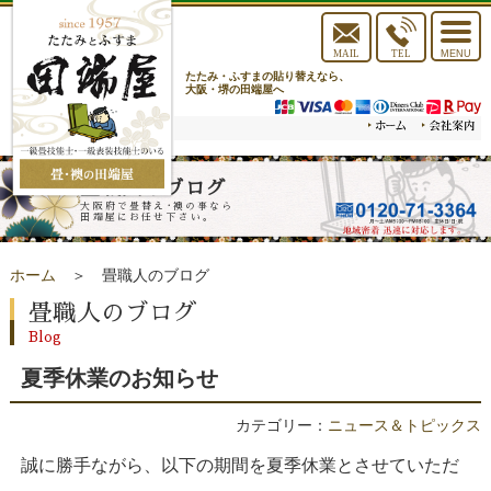
toggle
navigat
MAIL
TEL
MENU
たたみ・ふすまの貼り替えなら、
大阪・堺の田端屋へ
畳職人のブログ
大阪府で畳替え･襖の事なら
田端屋にお任せ下さい。
ホーム
＞ 畳職人のブログ
畳職人のブログ
Blog
夏季休業のお知らせ
カテゴリー：
ニュース＆トピックス
誠に勝手ながら、以下の期間を夏季休業とさせていただ