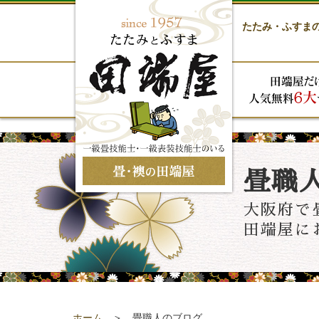
たたみ・ふすま
畳職
大阪府で
田端屋に
ホーム
＞ 畳職人のブログ