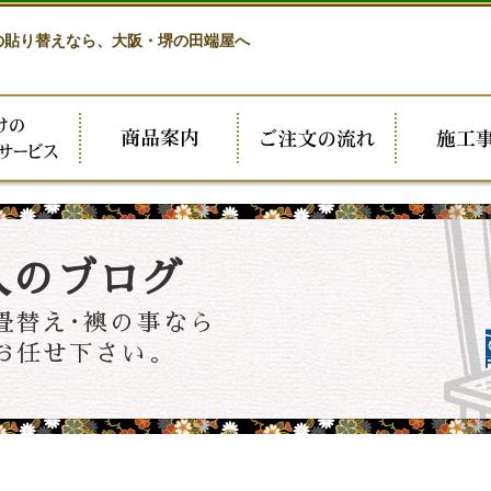
の貼り替えなら、
大阪・堺の田端屋へ
人のブログ
畳替え･襖の事なら
お任せ下さい。