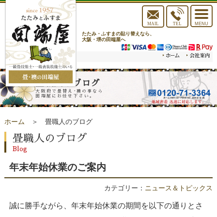
toggle
navigat
MAIL
TEL
MENU
たたみ・ふすまの貼り替えなら、
大阪・堺の田端屋へ
畳職人のブログ
大阪府で畳替え･襖の事なら
田端屋にお任せ下さい。
ホーム
＞ 畳職人のブログ
畳職人のブログ
Blog
年末年始休業のご案内
カテゴリー：
ニュース＆トピックス
誠に勝手ながら、年末年始休業の期間を以下の通りとさ