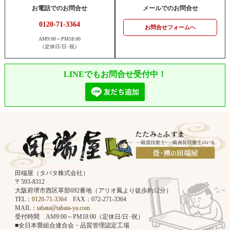
お電話でのお問合せ
メールでのお問合せ
0120-71-3364
お問合せフォームへ
AM9:00～PM18:00
（定休日/日･祝）
LINEでもお問合せ受付中！
田端屋（タバタ株式会社）
〒593-8312
大阪府堺市西区草部692番地（アリオ鳳より徒歩約12分）
TEL：
0120-71-3364
FAX：072-271-3364
MAIL：
tabata@tabata-ya.com
受付時間 AM9:00～PM18:00（定休日/日･祝）
■全日本畳組合連合会・品質管理認定工場