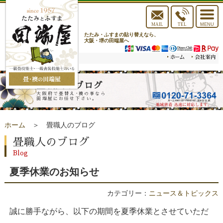
toggle
navigat
MAIL
TEL
MENU
たたみ・ふすまの貼り替えなら、
大阪・堺の田端屋へ
畳職人のブログ
大阪府で畳替え･襖の事なら
田端屋にお任せ下さい。
ホーム
＞ 畳職人のブログ
畳職人のブログ
Blog
夏季休業のお知らせ
カテゴリー：
ニュース＆トピックス
誠に勝手ながら、以下の期間を夏季休業とさせていただ