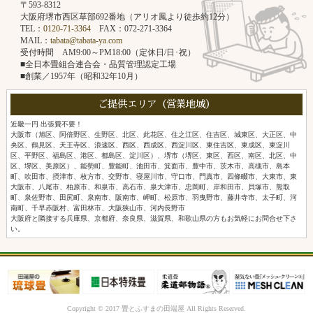
〒593-8312
大阪府堺市西区草部692番地（アリオ鳳より徒歩約12分）
TEL：
0120-71-3364
FAX：072-271-3364
MAIL：
tabata@tabata-ya.com
受付時間 AM9:00～PM18:00（定休日/日･祝）
■全日本畳組合連合会・品質管理認定工場
■創業／1957年（昭和32年10月）
ご提供エリア（営業地域）
近畿一円 出張費不要！
大阪市（旭区、阿倍野区、生野区、北区、此花区、住之江区、住吉区、城東区、大正区、中
央区、鶴見区、天王寺区、浪速区、西区、西成区、西淀川区、東住吉区、東成区、東淀川
区、平野区、福島区、港区、都島区、淀川区）、堺市（堺区、東区、西区、南区、北区、中
区、堺区、美原区）、能勢町、豊能町、池田市、箕面市、豊中市、茨木市、高槻市、島本
町、吹田市、摂津市、枚方市、交野市、寝屋川市、守口市、門真市、四條畷市、大東市、東
大阪市、八尾市、柏原市、和泉市、高石市、泉大津市、忠岡町、岸和田市、貝塚市、熊取
町、泉佐野市、田尻町、泉南市、阪南市、岬町、松原市、羽曳野市、藤井寺市、太子町、河
南町、千早赤阪村、富田林市、大阪狭山市、河内長野市
大阪府と隣接する兵庫県、京都府、奈良県、滋賀県、和歌山県の方もお気軽にお問合せ下さ
い。
Copyright © 2017 畳とふすまの田端屋 All Rights Reserved.