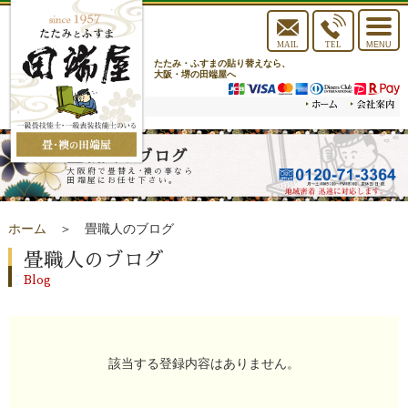
toggle
navigat
MAIL
TEL
MENU
たたみ・ふすまの貼り替えなら、
大阪・堺の田端屋へ
畳職人のブログ
大阪府で畳替え･襖の事なら
田端屋にお任せ下さい。
ホーム
＞ 畳職人のブログ
畳職人のブログ
Blog
該当する登録内容はありません。