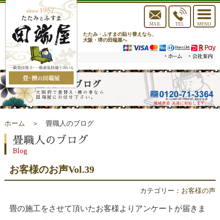
toggle
navigat
MAIL
TEL
MENU
たたみ・ふすまの貼り替えなら、
大阪・堺の田端屋へ
畳職人のブログ
大阪府で畳替え･襖の事なら
田端屋にお任せ下さい。
ホーム
＞ 畳職人のブログ
畳職人のブログ
Blog
お客様のお声Vol.39
カテゴリー：
お客様の声
畳の施工をさせて頂いたお客様よりアンケートが届きま