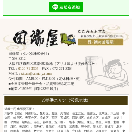
田端屋（タバタ株式会社）
〒593-8312
大阪府堺市西区草部692番地（アリオ鳳より徒歩約12分）
TEL：
0120-71-3364
FAX：072-271-3364
MAIL：
tabata@tabata-ya.com
受付時間 AM9:00～PM18:00（定休日/日･祝）
■全日本畳組合連合会・品質管理認定工場
■創業／1957年（昭和32年10月）
ご提供エリア（営業地域）
近畿一円 出張費不要！
大阪市（旭区、阿倍野区、生野区、北区、此花区、住之江区、住吉区、城東区、大正区、中
央区、鶴見区、天王寺区、浪速区、西区、西成区、西淀川区、東住吉区、東成区、東淀川
区、平野区、福島区、港区、都島区、淀川区）、堺市（堺区、東区、西区、南区、北区、中
区、堺区、美原区）、能勢町、豊能町、池田市、箕面市、豊中市、茨木市、高槻市、島本
町、吹田市、摂津市、枚方市、交野市、寝屋川市、守口市、門真市、四條畷市、大東市、東