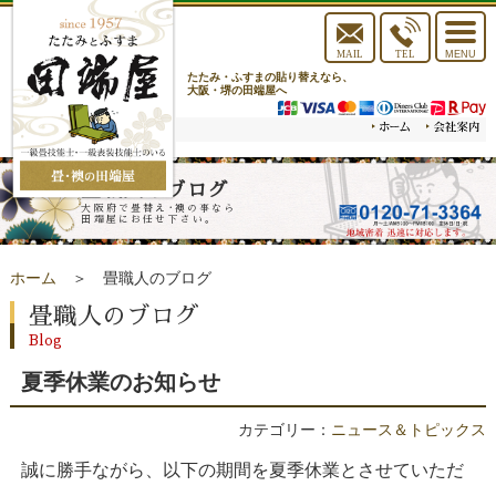
toggle
navigat
MAIL
TEL
MENU
たたみ・ふすまの貼り替えなら、
大阪・堺の田端屋へ
畳職人のブログ
大阪府で畳替え･襖の事なら
田端屋にお任せ下さい。
ホーム
＞ 畳職人のブログ
畳職人のブログ
Blog
夏季休業のお知らせ
カテゴリー：
ニュース＆トピックス
誠に勝手ながら、以下の期間を夏季休業とさせていただ