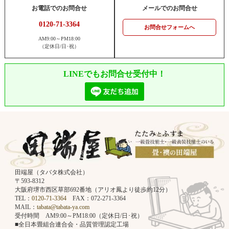
お電話でのお問合せ
メールでのお問合せ
0120-71-3364
お問合せフォームへ
AM9:00～PM18:00
（定休日/日･祝）
LINEでもお問合せ受付中！
田端屋（タバタ株式会社）
〒593-8312
大阪府堺市西区草部692番地（アリオ鳳より徒歩約12分）
TEL：
0120-71-3364
FAX：072-271-3364
MAIL：
tabata@tabata-ya.com
受付時間 AM9:00～PM18:00（定休日/日･祝）
■全日本畳組合連合会・品質管理認定工場