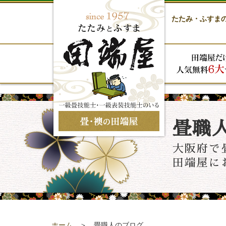
たたみ・ふすま
畳職
大阪府で
田端屋に
ホーム
＞ 畳職人のブログ