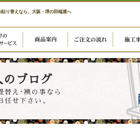
の貼り替えなら、
大阪・堺の田端屋へ
人のブログ
畳替え･襖の事なら
お任せ下さい。