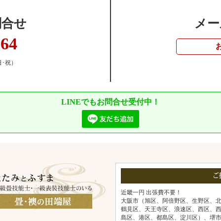
問合せ
メー
364
日･祝）
LINEでもお問合せ受付中！
ご
近畿一円 出張費不要！
大阪市（旭区、阿倍野区、生野区、
鶴見区、天王寺区、浪速区、西区、
島区、港区、都島区、淀川区）、堺